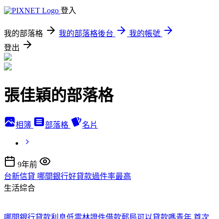
登入
我的部落格
我的部落格後台
我的帳號
登出
張佳穎的部落格
相簿
部落格
名片
9年前
台新信貸 哪間銀行好貸款過件率最高
生活綜合
哪間銀行貸款利息低
雲林證件借款
郵局可以貸款嗎
青年 首次