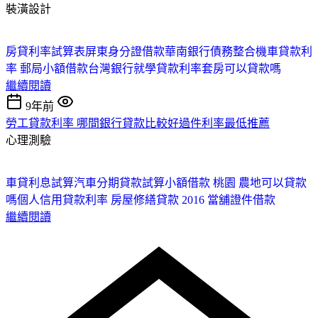
裝潢設計
房貸利率試算表
屏東身分證借款
華南銀行債務整合
機車貸款利
率
郵局小額借款
台灣銀行就學貸款利率
套房可以貸款嗎
繼續閱讀
9年前
勞工貸款利率 哪間銀行貸款比較好過件利率最低推薦
心理測驗
車貸利息試算
汽車分期貸款試算
小額借款 桃園
農地可以貸款
嗎
個人信用貸款利率
房屋修繕貸款 2016
當舖證件借款
繼續閱讀