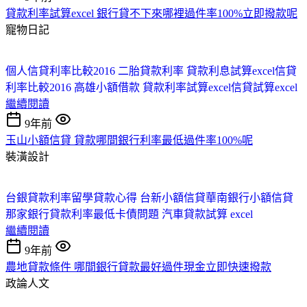
貸款利率試算excel 銀行貸不下來哪裡過件率100%立即撥款呢
寵物日記
個人信貸利率比較2016
二胎貸款利率
貸款利息試算excel
信貸
利率比較2016
高雄小額借款
貸款利率試算excel
信貸試算excel
繼續閱讀
9年前
玉山小額信貸 貸款哪間銀行利率最低過件率100%呢
裝潢設計
台銀貸款利率
留學貸款心得
台新小額信貸
華南銀行小額信貸
那家銀行貸款利率最低
卡債問題
汽車貸款試算 excel
繼續閱讀
9年前
農地貸款條件 哪間銀行貸款最好過件現金立即快速撥款
政論人文