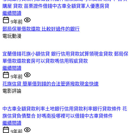
購屋 貸款
苗栗證件借錢
中古車全額貸
軍人優惠房貸
繼續閱讀
9年前
郵局保單借款還款 比較好過件的銀行
電玩動漫
宜蘭借錢
花旗小額信貸
銀行信用貸款試算
領現金貸款
郵局保
單借款還款
套房可以貸款嗎
信用瑕疵貸款
繼續閱讀
9年前
花旗信貸 簡單借到錢的合法管道撥款現金快速
電影評論
中古車全額貸款利率
土地銀行信用貸款利率
銀行貸款條件
花
旗信貸
負債整合 好嗎
南投哪裡可以借錢
中古車貸條件
繼續閱讀
9年前