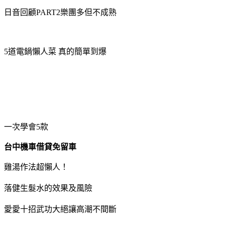
日音回顧PART2樂團多但不成熟
5道電鍋懶人菜 真的簡單到爆
一次學會5款
台中機車借貸免留車
雞湯作法超懶人！
落健生髮水的效果及風險
愛愛十招武功大絕讓高潮不間斷