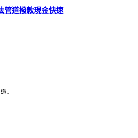
法管道撥款現金快速
..