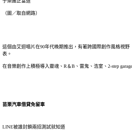
子樂團正當道
（圖／取自網路）
這個由艾迴唱片在90年代晚期推出，有著跨國際創作風格視野
表。
在音樂創作上積極導入靈魂、R＆B、雷鬼、浩室、2-step ga
苗栗汽車借貸免留車
LINE被誰封鎖兩招測試就知道