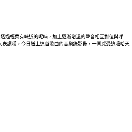
女主唱LISA透過輕柔有味道的呢喃，加上逐漸增溫的聲音相互對位與呼
大表讚嘆，今日送上這首歌曲的音樂錄影帶，一同感受這嘻哈天