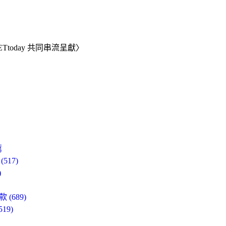
ETtoday 共同串流呈獻〉
薦
17)
)
689)
9)