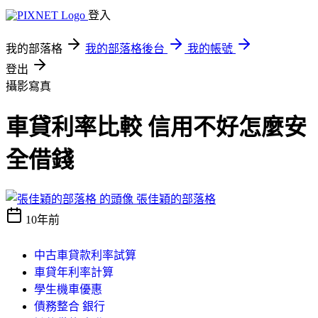
登入
我的部落格
我的部落格後台
我的帳號
登出
攝影寫真
車貸利率比較 信用不好怎麼安
全借錢
張佳穎的部落格
10年前
中古車貸款利率試算
車貸年利率計算
學生機車優惠
債務整合 銀行