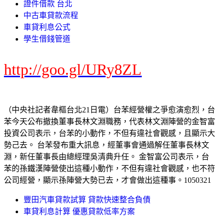
證件借款 台北
中古車貸款流程
車貸利息公式
學生借錢管道
http://goo.gl/URy8ZL
（中央社記者韋樞台北21日電）台苯經營權之爭愈演愈烈，台
苯今天公布撤換董事長林文淵職務，代表林文淵陣營的金智富
投資公司表示，台苯的小動作，不但有違社會觀感，且顯示大
勢己去。 台苯發布重大訊息，經董事會通過解任董事長林文
淵，新任董事長由總經理吳清典升任。 金智富公司表示，台
苯的孫鐵漢陣營使出這種小動作，不但有違社會觀感，也不符
公司經營，顯示孫陣營大勢已去，才會做出這種事。1050321
豐田汽車貸款試算 貸款快速整合負債
車貸利息計算 優惠貸款低率方案