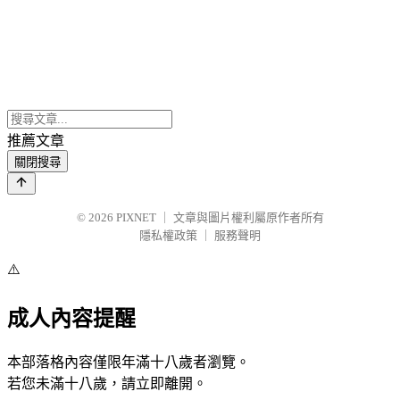
推薦文章
關閉搜尋
© 2026
PIXNET
｜
文章與圖片權利屬原作者所有
隱私權政策
｜
服務聲明
⚠️
成人內容提醒
本部落格內容僅限年滿十八歲者瀏覽。
若您未滿十八歲，請立即離開。