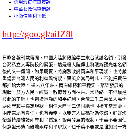
信用瑕疵汽車貸款
中華郵政保單借款
小額信貸利率低
http://goo.gl/aifZ8l
日昨各報刊載傳聞，中國大陸將限縮學生來台就讀名額，引發
台灣私立大專院校的緊張。這是繼大陸傳出將限縮觀光客名額
後的又一傳聞，如果屬實，將劇烈改變兩岸和平現狀，也將嚴
重傷害台灣人民的利益與情感，蔡英文當局對此，不能把責任
都推給大陸。 過去八年來，兩岸維持和平穩定、繁榮發展的
現狀，雙方人民、經貿、教育等方面往來非常熱絡，不但增進
彼此的了解，也創造巨額的和平紅利，台灣二千三百萬人民需
要兩岸和平穩定現狀，相信大陸十三億同胞也同樣非常需要。
兩岸當局有責任，也有義務，以雙方人民福祉為依歸，好好珍
惜並持續維護兩岸和平穩定、繁榮發展的現狀，千萬不要因任
何意識形態而破壞兩岸和平現狀，也千萬不要或是強加另一方